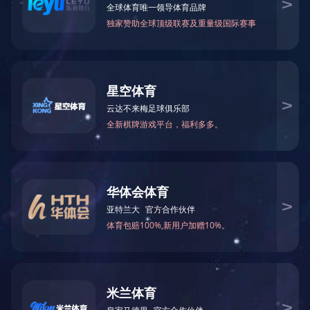
邮政编码：
E-mail：
联系QQ：
留言标题:：
你的留言内容：