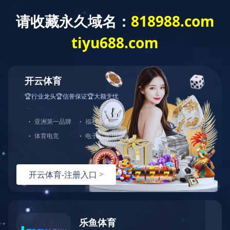
MK体育·（国际）官方网站
客户留言
message
姓名:
联系电话:
通讯地址: