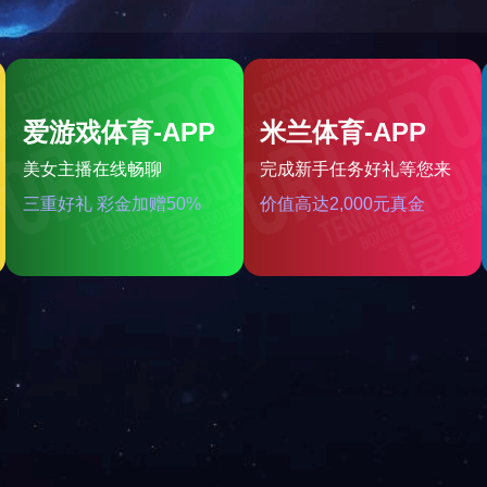
关于我们
MK体育·（国
产品中心
公司照片
客
际）官方网站
公司简介
产品展示
公司厂房
售
员工风采
销售业绩
生产车间
客
企业培训
董事长致辞
参观学习
组织机构
消防演练
荣誉证书
企业活动
资质证书