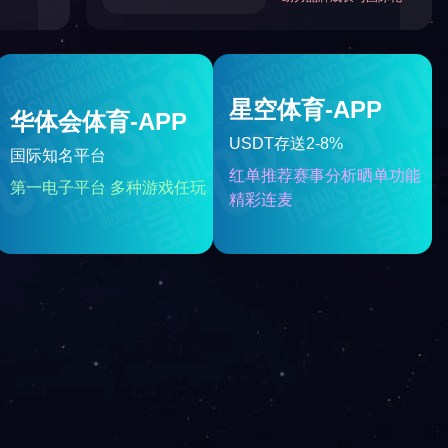
服中心
手机网站
关注公众号
扫一扫手机查看
扫一扫手机查看
后服务
户留言
关注视频号
扫一扫手机查看