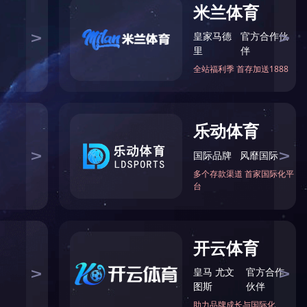
您当前的位置：
MK体育·（国际）官方网站>
董事长致辞
种型号高、低压配电柜、动力箱、照明箱、箱式变电站、及各
司始终坚持“一流的管理、一流的技术、一流的产品、
效益的经营宗旨，使我公司的高低压成套配电设备在激
有限公司的技术为依托，以高素质的员工队伍，雄厚的经济
国内外客户的需求，共同为中国乃至世界电力事业的现
董事长：李忠利